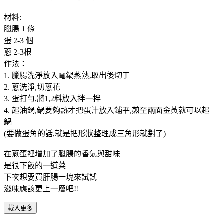
材料:
臘腸 1 條
蛋 2-3 個
蔥 2-3根
作法：
1. 臘腸洗淨放入電鍋蒸熟,取出後切丁
2. 蔥洗淨,切蔥花
3. 蛋打勻,將1,2料放入拌一拌
4. 起油鍋,鍋要夠熱才把蛋汁放入鋪平,煎至兩面金黃就可以起
鍋
(要做蛋角的話,就是把形狀整理成三角形就對了)
在蔥蛋裡增加了臘腸的香氣與甜味
是很下飯的一道菜
下次想要買肝腸一塊來試試
滋味應該更上一層吧!!
載入更多