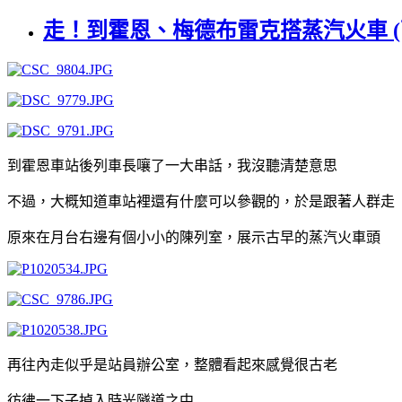
走！到霍恩、梅德布雷克搭蒸汽火車 (
到霍恩車站後列車長嚷了一大串話，我沒聽清楚意思
不過，大概知道車站裡還有什麼可以參觀的，於是跟著人群走
原來在月台右邊有個小小的陳列室，展示古早的蒸汽火車頭
再往內走似乎是站員辦公室，整體看起來感覺很古老
彷彿一下子掉入時光隧道之中