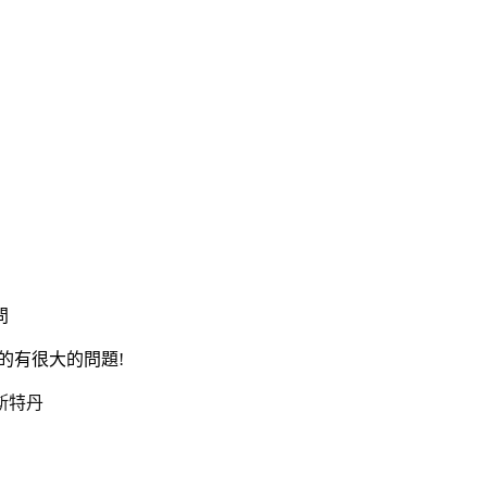
問
的有很大的問題
!
斯特丹