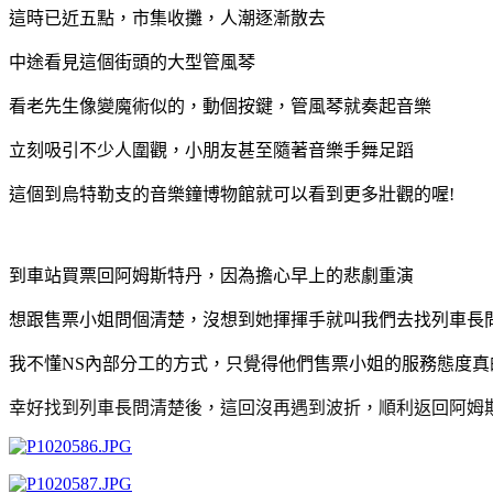
這時已近五點，市集收攤，人潮逐漸散去
中途看見這個街頭的大型管風琴
看老先生像變魔術似的，動個按鍵，管風琴就奏起音樂
立刻吸引不少人圍觀，小朋友甚至隨著音樂手舞足蹈
這個到烏特勒支的音樂鐘博物館就可以看到更多壯觀的喔!
到車站買票回阿姆斯特丹，因為擔心早上的悲劇重演
想跟售票小姐問個清楚，沒想到她揮揮手就叫我們去找列車長
我不懂
NS
內部分工的方式，
只覺得他們售票小姐的服務態度真
幸好找到列車長問清楚後，
這回沒再遇到波折，順利返回阿姆