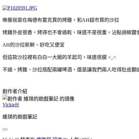
晚餐就是在梅德布雷克買的烤雞，和AH超市買的沙拉
烤雞外皮很香，烤得也不會過乾，味道不是很重，沾點胡椒鹽
AH
的沙拉新鮮、好吃又便宜
但這款沙拉裡有白白一大圈的羊起司，味道很腥 >_<
不過，烤雞、沙拉搭配兩罐啤酒，還是讓我們兩人吃得肚皮翻過
創作者介紹
VickieH
維琪的遊戲筆記